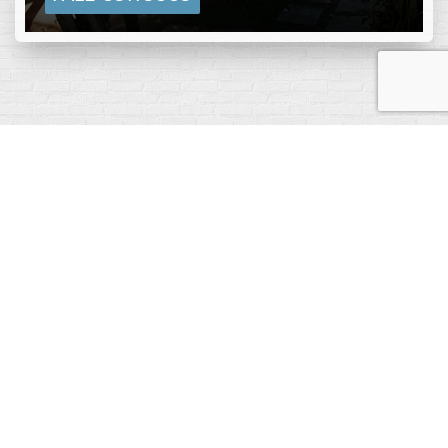
POUSADA
BARCAROLA
Sua Pousada em Búzios
Com bonitos jardins, um bar e uma piscina, a
Pousada Barcarola está localizada a apenas 5
minutos a pé da Praia da Ferradura e a 15 minutos a
pé do centro de Búzios. Para a sua maior
comodidade, o WiFi e o estacionamento são
gratuitos. Você pode desfrutar de um café da
manhã tropical variado, que inclui frutas frescas e
sucos, pães e bolos. No bar, você pode saborear